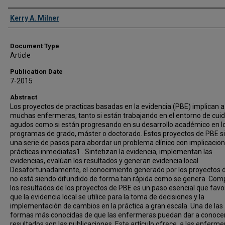
Authors
Kerry A. Milner
Document Type
Article
Publication Date
7-2015
Abstract
Los proyectos de practicas basadas en la evidencia (PBE) implican a
muchas enfermeras, tanto si están trabajando en el entorno de cui
agudos como si están progresando en su desarrollo académico en l
programas de grado, máster o doctorado. Estos proyectos de PBE s
una serie de pasos para abordar un problema clínico con implicacio
prácticas inmediatas1 . Sintetizan la evidencia, implementan las
evidencias, evalúan los resultados y generan evidencia local.
Desafortunadamente, el conocimiento generado por los proyectos 
no está siendo difundido de forma tan rápida como se genera. Comp
los resultados de los proyectos de PBE es un paso esencial que fav
que la evidencia local se utilice para la toma de decisiones y la
implementación de cambios en la práctica a gran escala. Una de las
formas más conocidas de que las enfermeras puedan dar a conoce
resultados son las publicaciones. Este artículo ofrece, a las enferm