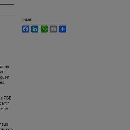
SHARE
Facebook
LinkedIn
WhatsApp
Email
Share
dados
os
iguen
nes
de PBE
artir
orece
r sus
eras con