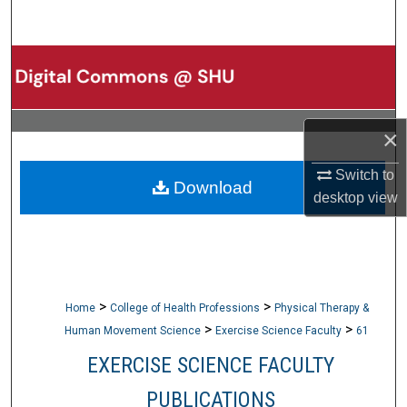
Search
Browse Collections
My Account
×
About
Switch to
Download
desktop
view
Digital Commons Network™
>
>
Home
College of Health Professions
Physical Therapy &
>
>
Human Movement Science
Exercise Science Faculty
61
EXERCISE SCIENCE FACULTY
PUBLICATIONS