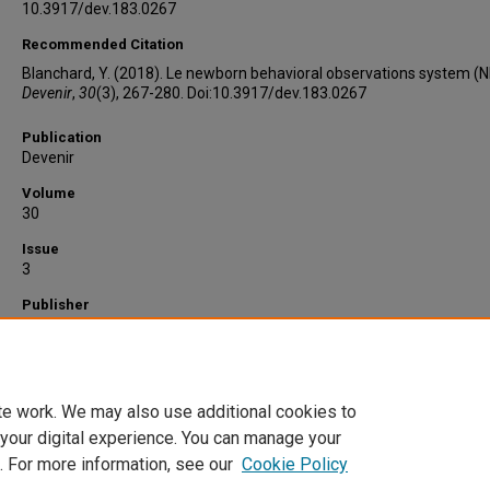
10.3917/dev.183.0267
Recommended Citation
Blanchard, Y. (2018). Le newborn behavioral observations system (
Devenir
,
30
(3), 267-280. Doi:10.3917/dev.183.0267
Publication
Devenir
Volume
30
Issue
3
Publisher
Médecine & Hygiène
Pages
267-280
te work. We may also use additional cookies to
 your digital experience. You can manage your
. For more information, see our
Cookie Policy