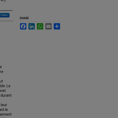
Follow
SHARE
Facebook
LinkedIn
WhatsApp
Email
Share
ir
tre
ut
ôle. Le
nnel
 durant
 leur
nt le
agement