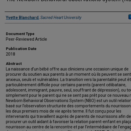
Authors
Yvette Blanchard
,
Sacred Heart University
Document Type
Peer-Reviewed Article
Publication Date
2018
Abstract
La naissance d’un bébé offre aux cliniciens une occasion unique de
procurer du soutien aux parents à un moment où ils peuvent se sent
anxieux, seuls et vulnérables. La transition vers la parentalité peut ê
particulièrement difficile pour certains parents (parent célibataire,
adolescent, immigrant, pauvre, seul, souffrant de dépression), ou to
simplement pour le parent qui ne se sent pas prêt pour ce nouveau r
Newborn Behavioral Observations System (NBO) est un outil relatio
basé sur l’observation structurée des comportements du nourrisson
les deux premiers mois de vie après terme. Il fut conçu pour les
intervenants qui travaillent auprès de parents de nourrissons afin de
procurer un outil aidant à favoriser la relation parent-enfant en plaça
nourrisson au centre de la rencontre et par l’intermédiaire de l’eng