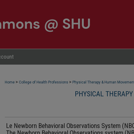
ccount
>
>
Home
College of Health Professions
Physical Therapy & Human Movemen
PHYSICAL THERAPY
Le Newborn Behavioral Observations System (NB
The Newborn Behavioral Observations system (N