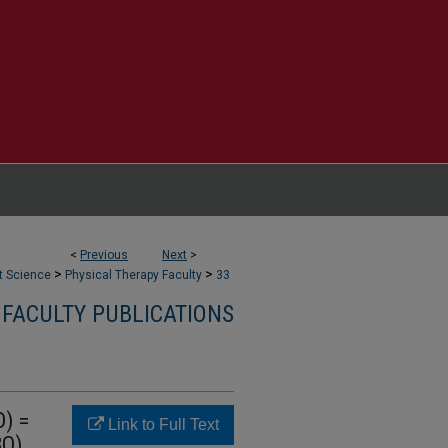
<
Previous
Next
>
>
>
t Science
Physical Therapy Faculty
33
 FACULTY PUBLICATIONS
O) =
Link to Full Text
BO)