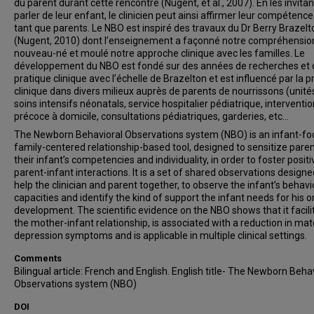
du parent durant cette rencontre (Nugent, et al., 2007). En les invitan
parler de leur enfant, le clinicien peut ainsi affirmer leur compétence
tant que parents. Le NBO est inspiré des travaux du Dr Berry Brazelt
(Nugent, 2010) dont l’enseignement a façonné notre compréhensio
nouveau-né et moulé notre approche clinique avec les familles. Le
développement du NBO est fondé sur des années de recherches et 
pratique clinique avec l’échelle de Brazelton et est influencé par la p
clinique dans divers milieux auprès de parents de nourrissons (unité
soins intensifs néonatals, service hospitalier pédiatrique, interventio
précoce à domicile, consultations pédiatriques, garderies, etc…
The Newborn Behavioral Observations system (NBO) is an infant-fo
family-centered relationship-based tool, designed to sensitize paren
their infant’s competencies and individuality, in order to foster positi
parent-infant interactions. It is a set of shared observations designe
help the clinician and parent together, to observe the infant’s behavi
capacities and identify the kind of support the infant needs for his o
development. The scientific evidence on the NBO shows that it facili
the mother-infant relationship, is associated with a reduction in mat
depression symptoms and is applicable in multiple clinical settings.
Comments
Bilingual article: French and English. English title- The Newborn Beha
Observations system (NBO)
DOI