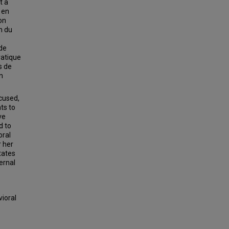
t à
 en
on
n du
de
ratique
s de
n
cused,
ts to
ve
d to
oral
r her
tates
ernal
vioral